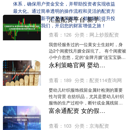
体系，确保用户资金安全，并帮助投资者实现收益
最大化。通过简单透明的操作流程和灵活的配资方
案，无论您是新手还是资深股民，都能轻松提升投
汇盈配资平台 新手爸妈找月嫂的注意事项？蜜伢儿何进丽导师教你算月嫂节假日工资
资效率。选择我们，开启您的财富增值之旅！
查看：
126
分类：
网上炒股配资
我曾经服务过的一位黄女士生娃时，身
边2个闺蜜找月嫂全踩坑了。 有个闺蜜被
小中介忽悠，定的“金牌月嫂”连宝宝肠胀
气都不会处理；还有个遇到五一假期，
永利策略官网 婴幼儿针织服饰残留金属针检测
月嫂临时要加钱，....
查看：
189
分类：
配资114查询网
婴幼儿针织服饰残留金属针检测的重要
性与背景 在纺织品，尤其是婴幼儿针织
服饰的生产过程中，断针或金属残留物
是潜在的重大安全风险。这些金属针或
富余通配资 女的假冒怀孕拍视频骗流量我觉得应该把丫逮起来
尖锐碎片可能在生产、缝....
查看：
103
分类：
京海配资