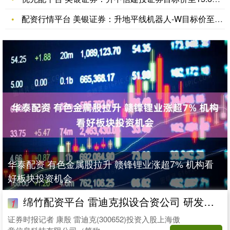
配资行情平台 美银证券：升地平线机器人-W目标价至11.1港
华泰配资 有色金属股拉升 赣锋锂业涨超7% 机构看
好板块投资机会
绵竹配资平台 雷迪克拟设合资公司 研发机器人灵巧手部件
1
证券时报记者 康殷 雷迪克(300652)投资入股上海傲