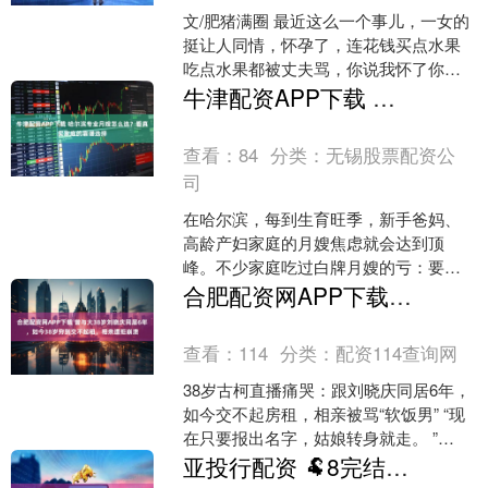
文/肥猪满圈 最近这么一个事儿，一女的
挺让人同情，怀孕了，连花钱买点水果
吃点水果都被丈夫骂，你说我怀了你的
孩子，我给你生儿育女，我吃点水果花
牛津配资APP下载 哈尔滨专业月嫂怎么选？看真实家庭的靠谱选择
你点钱你都骂我，那我....
查看：
84
分类：
无锡股票配资公
司
在哈尔滨，每到生育旺季，新手爸妈、
高龄产妇家庭的月嫂焦虑就会达到顶
峰。不少家庭吃过白牌月嫂的亏：要么
护理技能不达标导致宝宝红臀胀气，要
合肥配资网APP下载 曾与大38岁刘晓庆同居6年，如今38岁穷到交不起租，相亲遭拒崩溃
么月子餐不合体质让产妇恢复....
查看：
114
分类：
配资114查询网
38岁古柯直播痛哭：跟刘晓庆同居6年，
如今交不起房租，相亲被骂“软饭男” “现
在只要报出名字，姑娘转身就走。 ”
2026年3月的一个晚上，38岁的古柯坐在
亚投行配资 🐏8完结酷☁️平均收视率 《小城大事》＞《纯真年代的爱情》＞《不期
广州....