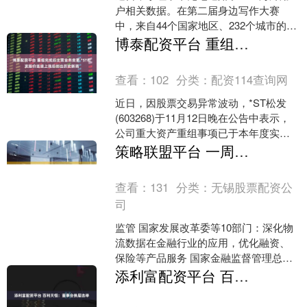
户相关数据。在第二届身边写作大赛
中，来自44个国家地区、232个城市的用
户参与了投稿，显示海外用户活跃。身
博泰配资平台 重组完成后主营业务变更 *ST松发股价连续上涨后创出历史新高
边写作大赛是小红书发....
查看：
102
分类：
配资114查询网
近日，因股票交易异常波动，*ST松发
(603268)于11月12日晚在公告中表示，
公司重大资产重组事项已于本年度实施
完毕，主营业务发生重大变化。11月13
策略联盟平台 一周合辑｜太保、新华、众安前10月保费收入出炉；青海银行迎新董事长、行长、副行长
日，*....
查看：
131
分类：
无锡股票配资公
司
监管 国家发展改革委等10部门：深化物
流数据在金融行业的应用，优化融资、
保险等产品服务 国家金融监督管理总局
发布《银行保险机构许可证管理办法
添利富配资平台 百利天恒：董事会换届选举
（征求意见稿）》 最....