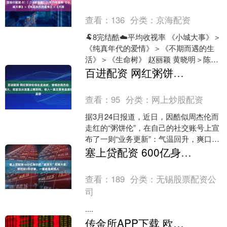
查看：
136
分类：
京海配资
🐏8完结酷☁️平均收视率 《小城大事》＞
《纯真年代的爱情》＞《不期而遇的生
活》＞《生命树》 赵丽颖 黄晓明＞陈飞
宇 孙千 ＞ 董璇 张译＞杨紫胡歌 ​​​....
百进配资 网红粥饼伦现在卖凉皮，曾模仿周杰伦爆火，坦言没从流量上赚到钱，收入一直主要来自卖饼
查看：
95
分类：
网上炒股配资
据3月24日报道，近日，因酷似周杰伦而
走红的“粥饼伦”，在自己的社交账号上宣
布了一则“业务更新”：气温回升，爽口凉
皮新鲜上市。视频里，他依旧是一副朴
塞上贷配资 600亿身价的“章泽天”风格大变，穿衬衫+牛仔裤，一看就是有钱人
实摊主的模样....
查看：
189
分类：
无锡股票配资公
司
....
传金所APP下载 欧洲央行维持2%存款利率不变，2026年欧元走势或受外部因素主导