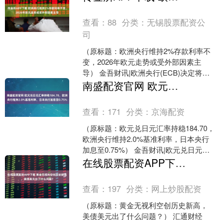
查看：
88
分类：
无锡股票配资公
司
（原标题：欧洲央行维持2%存款利率不
变，2026年欧元走势或受外部因素主
导） 金吾财讯|欧洲央行(ECB)决定将关
键存款利率维持在2%不变，并上调了经
南盛配资官网 欧元兑日元汇率持稳184.70，欧洲央行维持2.0%基准利率，日本央行加息至0.75%
济增长预期....
查看：
171
分类：
京海配资
（原标题：欧元兑日元汇率持稳184.70，
欧洲央行维持2.0%基准利率，日本央行
加息至0.75%） 金吾财讯|欧元兑日元汇
率周一维持在184.70附近，日内波动....
在线股票配资APP下载 黄金无视利空创历史新高，美债美元出了什么问题？
查看：
197
分类：
网上炒股配资
（原标题：黄金无视利空创历史新高，
美债美元出了什么问题？） 汇通财经