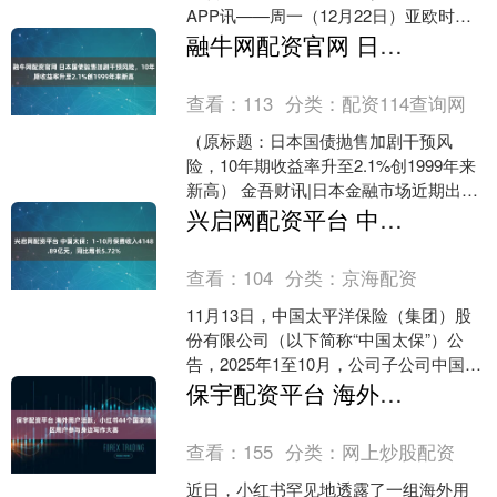
APP讯——周一（12月22日）亚欧时
段，现货黄金（XAU/USD）全天保持强
融牛网配资官网 日本国债抛售加剧干预风险，10年期收益率升至2.1%创1999年来新高
势格局，在密集....
查看：
113
分类：
配资114查询网
（原标题：日本国债抛售加剧干预风
险，10年期收益率升至2.1%创1999年来
新高） 金吾财讯|日本金融市场近期出现
显著波动，10年期国债收益率攀升至
兴启网配资平台 中国太保：1-10月保费收入4148.89亿元，同比增长5.72%
2.1%，较....
查看：
104
分类：
京海配资
11月13日，中国太平洋保险（集团）股
份有限公司（以下简称“中国太保”）公
告，2025年1至10月，公司子公司中国太
平洋人寿保险股份有限公司累计原保险
保宇配资平台 海外用户活跃，小红书44个国家地区用户参与身边写作大赛
保费收入为....
查看：
155
分类：
网上炒股配资
近日，小红书罕见地透露了一组海外用