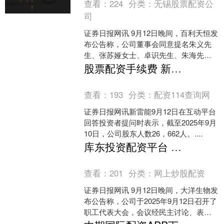
查看：
224
分类：
无锡股票配资公
司
证券日报网讯 9月12日晚间，百利天恒发
布公告称，公司董事会同意提名朱义先
生、张苏娅女士、卓识先生、朱海先
生、DAVIDGUOWEIWANG先生、万维
股票配资手续费 新雷能：截至2025年9月10日，公司股东人数26662人
李先生为第....
查看：
193
分类：
配资114查询网
证券日报网讯新雷能9月12日在互动平台
回答投资者提问时表示，截至2025年9月
10日，公司股东人数26，662人。....
库东投资配资平台 大洋生物：选举职工代表董事
查看：
201
分类：
网上炒股配资
证券日报网讯 9月12日晚间，大洋生物发
布公告称，公司于2025年9月12日召开了
职工代表大会，会议经民主讨论、表
决，选举关卫军先生担任公司第六届董