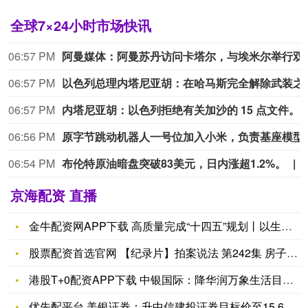
全球7×24小时市场快讯
06:57 PM
阿曼媒体：阿曼苏丹
06:57 PM
以色列总理内塔尼亚胡：在哈马
06:57 PM
内塔尼亚胡：以色列拒绝有关加沙的 15 点文件。
06:56 PM
原字节跳动机器人一
06:54 PM
布伦特原油暗盘突破83美元，日内涨超1.2%。
京海配资 直播
金牛配资网APP下载 高质量完成“十四五”规划丨以生态环境高
股票配资首选官网 【纪录片】拍案说法 第242集 房子房租无
港股T+0配资APP下载 中银国际：降华润万象生活目标价至4
优先配平台 美银证券：升中信建投证券目标价至15.6港元 重